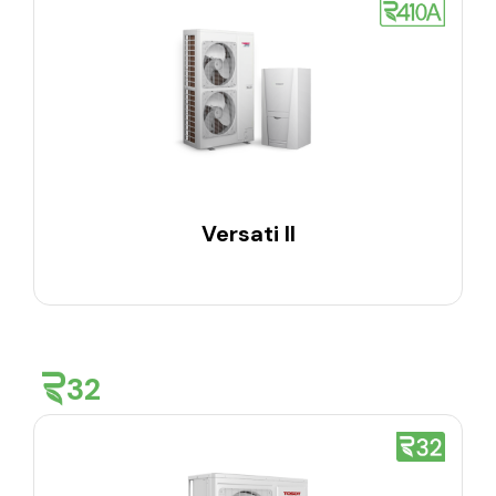
Versati II
32