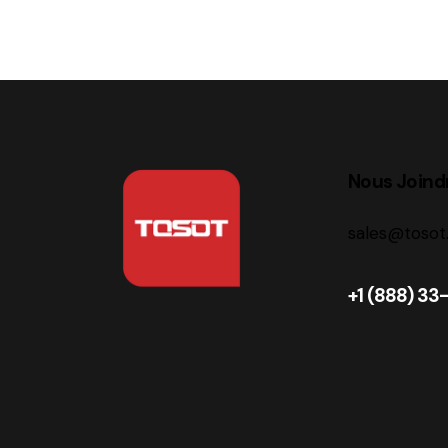
Nous Joind
sales@toso
+1 (888) 3