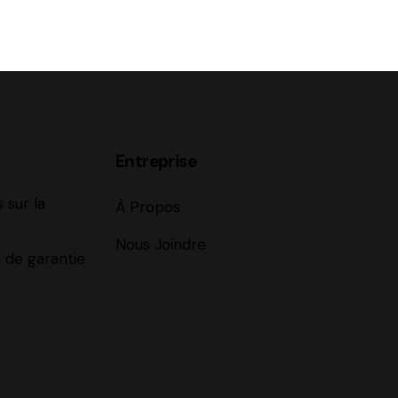
Entreprise
 sur la
À Propos
Nous Joindre
 de garantie