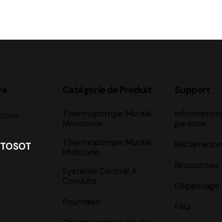
re
Catégorie de Produit
Support
Thermopompe Murale
Informations
t.com
Monozone
garantie
Thermopompe Murale
Réclamation
3-TOSOT
Multizone
Ressources
Système Central À
Conduits
Dépannage
Fournaise
FAQ